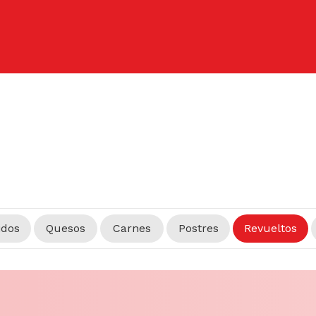
idos
Quesos
Carnes
Postres
Revueltos